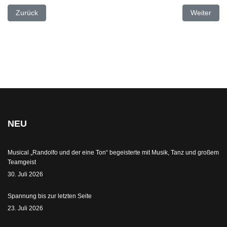
Vorheriger Beitrag: Zweitklässler besuchen Kirche und Kapellen
Nächster Be
Zurück
Weiter
NEU
Musical „Randolfo und der eine Ton“ begeisterte mit Musik, Tanz und großem
Teamgeist
30. Juli 2026
Spannung bis zur letzten Seite
23. Juli 2026