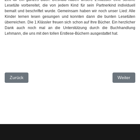
Lesetüte vorbereitet, die von jedem Kind für sein Partnerkind individuell
bemalt und beschriftet wurde. Gemeinsam haben wir noch unser Lied: Alle
Kinder lernen lesen gesungen und konnten dann die bunten Lesetüten
überreichen. Die 1.Klässler freuen sich schon auf Ihre Bücher. Ein herzlicher
Dank auch noch mal an die Unterstützung durch die Buchhandlung
Lehmann, die uns mit den tollen Erstlese-Büchern ausgestattet hat.
Vorheriger Beitrag: Programmieren mit KUBO
Nächster Be
Zurück
Weiter