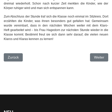
dreimal wiederholt. Schon nach kurzer Zeit merkten die Kinder, wie der
Körper ruhiger wird und man sich entspannen kann.
Zum Abschluss der Stunde traf sich die Klasse noch einmal im Sitzkreis. Dort
erzählten die Kinder, was ihnen besonders gut gefallen hat. Gemeinsam
wurde vereinbart, dass in den nächsten Wochen weiter mit dem Klaro-
Heft gearbeitet wird – bis Frau Hagedorn zur nächsten Stunde wieder in die
Klasse kommt. Bestimmt freut sie sich dann sehr darauf, die vielen neuen
Klaros und Klaras kennen zu lernen!
Vorheriger Beitrag: Ostereiersuche auf dem Pausenhof
Nächster Be
Zurück
Weiter
NEU