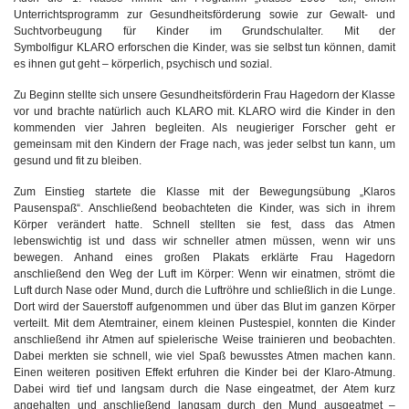
Unterrichtsprogramm zur Gesundheitsförderung sowie zur Gewalt- und
Suchtvorbeugung für Kinder im Grundschulalter. Mit der
Symbolfigur KLARO erforschen die Kinder, was sie selbst tun können, damit
es ihnen gut geht – körperlich, psychisch und sozial.
Zu Beginn stellte sich unsere Gesundheitsförderin Frau Hagedorn der Klasse
vor und brachte natürlich auch KLARO mit. KLARO wird die Kinder in den
kommenden vier Jahren begleiten. Als neugieriger Forscher geht er
gemeinsam mit den Kindern der Frage nach, was jeder selbst tun kann, um
gesund und fit zu bleiben.
Zum Einstieg startete die Klasse mit der Bewegungsübung „Klaros
Pausenspaß“. Anschließend beobachteten die Kinder, was sich in ihrem
Körper verändert hatte. Schnell stellten sie fest, dass das Atmen
lebenswichtig ist und dass wir schneller atmen müssen, wenn wir uns
bewegen. Anhand eines großen Plakats erklärte Frau Hagedorn
anschließend den Weg der Luft im Körper: Wenn wir einatmen, strömt die
Luft durch Nase oder Mund, durch die Luftröhre und schließlich in die Lunge.
Dort wird der Sauerstoff aufgenommen und über das Blut im ganzen Körper
verteilt. Mit dem Atemtrainer, einem kleinen Pustespiel, konnten die Kinder
anschließend ihr Atmen auf spielerische Weise trainieren und beobachten.
Dabei merkten sie schnell, wie viel Spaß bewusstes Atmen machen kann.
Einen weiteren positiven Effekt erfuhren die Kinder bei der Klaro-Atmung.
Dabei wird tief und langsam durch die Nase eingeatmet, der Atem kurz
angehalten und anschließend langsam durch den Mund ausgeatmet –