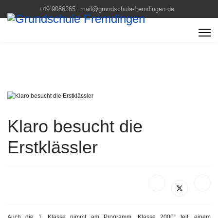
+49 9086265
mail@grundschule-fremdingen.de
Klaro besucht die
Erstklässler
Auch die 1. Klasse nimmt am Programm „Klasse 2000“ teil, einem