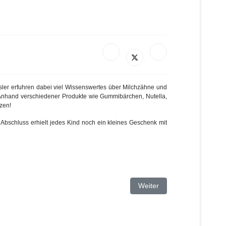
ler erfuhren dabei viel Wissenswertes über Milchzähne und
Anhand verschiedener Produkte wie Gummibärchen, Nutella,
tzen!
m Abschluss erhielt jedes Kind noch ein kleines Geschenk mit
Nächster Beitrag: Malwett
Weiter