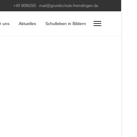
+49 9086265
mail@grundschule-fremdingen.de
r uns
Aktuelles
Schulleben in Bildern