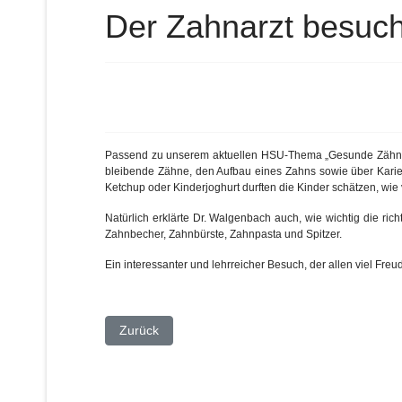
Der Zahnarzt besucht
Passend zu unserem aktuellen HSU-Thema „Gesunde Zähne“ b
bleibende Zähne, den Aufbau eines Zahns sowie über Kari
Ketchup oder Kinderjoghurt durften die Kinder schätzen, wie 
Natürlich erklärte Dr. Walgenbach auch, wie wichtig die ric
Zahnbecher, Zahnbürste, Zahnpasta und Spitzer.
Ein interessanter und lehrreicher Besuch, der allen viel Fre
Vorheriger Beitrag: Klasse 2000 in der 3.Klasse
Zurück