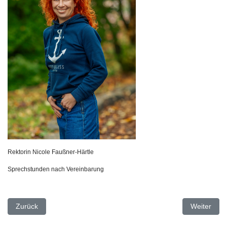
Rektorin Nicole Faußner-Härtle
Sprechstunden nach Vereinbarung
Vorheriger Beitrag: Kollegium
Nächster Be
Zurück
Weiter