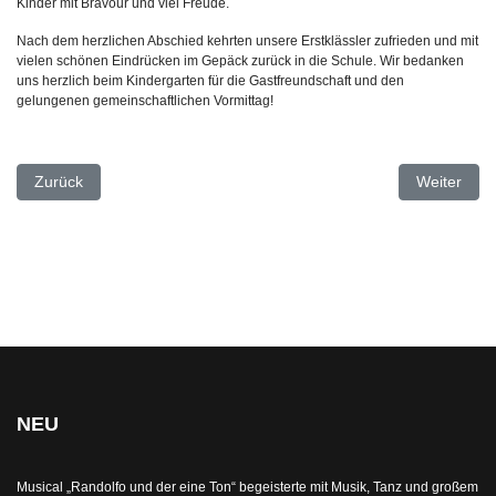
Kinder mit Bravour und viel Freude.
Nach dem herzlichen Abschied kehrten unsere Erstklässler zufrieden und mit
vielen schönen Eindrücken im Gepäck zurück in die Schule. Wir bedanken
uns herzlich beim Kindergarten für die Gastfreundschaft und den
gelungenen gemeinschaftlichen Vormittag!
Vorheriger Beitrag: Klasse 1 zu Besuch bei der Imkerin
Nächster Be
Zurück
Weiter
NEU
Musical „Randolfo und der eine Ton“ begeisterte mit Musik, Tanz und großem